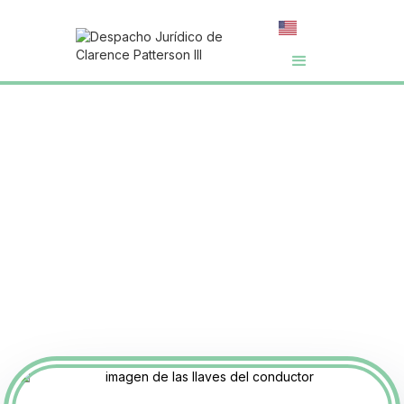
¿Mi coche va a
través de
Sucesiones en
Minnesota?